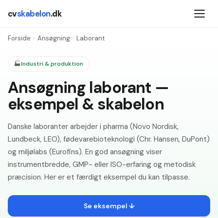
cv
skabelon
.dk
Forside
›
Ansøgning
›
Laborant
🏭
Industri & produktion
Ansøgning laborant —
eksempel & skabelon
Danske laboranter arbejder i pharma (Novo Nordisk,
Lundbeck, LEO), fødevarebioteknologi (Chr. Hansen, DuPont)
og miljølabs (Eurofins). En god ansøgning viser
instrumentbredde, GMP- eller ISO-erfaring og metodisk
præcision. Her er et færdigt eksempel du kan tilpasse.
Se eksempel ↓