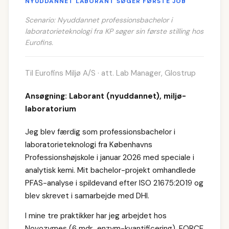
NYUDDANNET LABORANT SØGER FØRSTE JOB
Scenario: Nyuddannet professionsbachelor i
laboratorieteknologi fra KP søger sin første stilling hos
Eurofins.
Til Eurofins Miljø A/S · att. Lab Manager, Glostrup
Ansøgning: Laborant (nyuddannet), miljø-
laboratorium
Jeg blev færdig som professionsbachelor i
laboratorieteknologi fra Københavns
Professionshøjskole i januar 2026 med speciale i
analytisk kemi. Mit bachelor-projekt omhandlede
PFAS-analyse i spildevand efter ISO 21675:2019 og
blev skrevet i samarbejde med DHI.
I mine tre praktikker har jeg arbejdet hos
Novozymes (6 mdr., enzym-kvantificering), FORCE