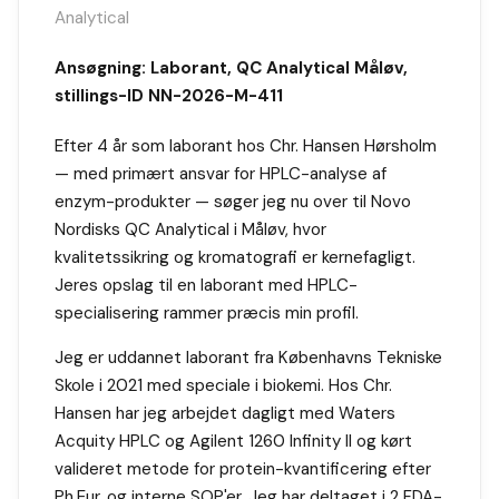
Analytical
Ansøgning: Laborant, QC Analytical Måløv,
stillings-ID NN-2026-M-411
Efter 4 år som laborant hos Chr. Hansen Hørsholm
— med primært ansvar for HPLC-analyse af
enzym-produkter — søger jeg nu over til Novo
Nordisks QC Analytical i Måløv, hvor
kvalitetssikring og kromatografi er kernefagligt.
Jeres opslag til en laborant med HPLC-
specialisering rammer præcis min profil.
Jeg er uddannet laborant fra Københavns Tekniske
Skole i 2021 med speciale i biokemi. Hos Chr.
Hansen har jeg arbejdet dagligt med Waters
Acquity HPLC og Agilent 1260 Infinity II og kørt
valideret metode for protein-kvantificering efter
Ph.Eur. og interne SOP'er. Jeg har deltaget i 2 FDA-