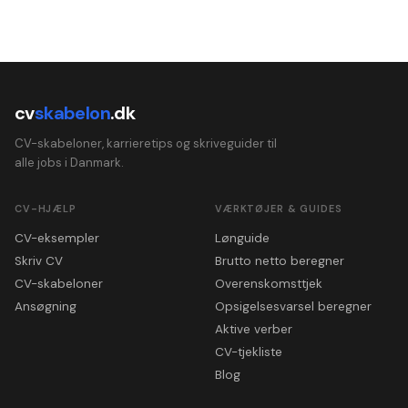
cv
skabelon
.dk
CV-skabeloner, karrieretips og skriveguider til
alle jobs i Danmark.
CV-HJÆLP
VÆRKTØJER & GUIDES
CV-eksempler
Lønguide
Skriv CV
Brutto netto beregner
CV-skabeloner
Overenskomsttjek
Ansøgning
Opsigelsesvarsel beregner
Aktive verber
CV-tjekliste
Blog