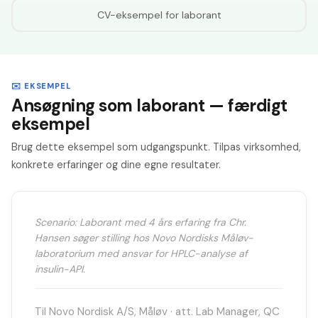
CV-eksempel for
laborant
✉️ EKSEMPEL
Ansøgning som laborant — færdigt
eksempel
Brug dette eksempel som udgangspunkt. Tilpas virksomhed,
konkrete erfaringer og dine egne resultater.
Scenario: Laborant med 4 års erfaring fra Chr.
Hansen søger stilling hos Novo Nordisks Måløv-
laboratorium med ansvar for HPLC-analyse af
insulin-API.
Til Novo Nordisk A/S, Måløv · att. Lab Manager, QC