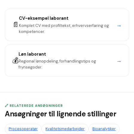
vilje til at specialisere sig. Nævn kurser du planlægger eller
har taget for at lukke gap.
CV-eksempel
laborant
📄
→
Komplet CV med profiltekst, erhvervserfaring og
kompetencer.
Løn
laborant
💰
→
Regional lønopdeling, forhandlingstips og
frynsegoder.
🔗 RELATEREDE ANSØGNINGER
Ansøgninger til lignende stillinger
Procesoperatør
Kvalitetsmedarbejder
Bioanalytiker