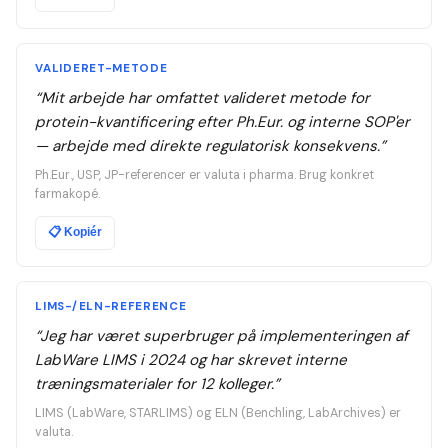
VALIDERET-METODE
“
Mit arbejde har omfattet valideret metode for
protein-kvantificering efter Ph.Eur. og interne SOP'er
— arbejde med direkte regulatorisk konsekvens.
”
Ph.Eur., USP, JP-referencer er valuta i pharma. Brug konkret
farmakopé.
📋
Kopiér
LIMS-/ELN-REFERENCE
“
Jeg har været superbruger på implementeringen af
LabWare LIMS i 2024 og har skrevet interne
træningsmaterialer for 12 kolleger.
”
LIMS (LabWare, STARLIMS) og ELN (Benchling, LabArchives) er
valuta.