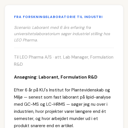
FRA FORSKNINGSLABORATORIE TIL INDUSTRI
Scenario: Laborant med 6 års erfaring fra
universitetslaboratorium søger industriel stilling hos
LEO Pharma.
Til LEO Pharma A/S · att. Lab Manager, Formulation
R&D
Ansøgning: Laborant, Formulation R&D
Efter 6 år på KU's Institut for Plantevidenskab og
Miljø — senest som fast laborant på lipid-analyse
med GC-MS og LC-HRMS — søger jeg nu over i
industrien, hvor projekter varer længere end ét
semester, og hvor arbejdet munder ud i et
produkt snarere end en artikel.