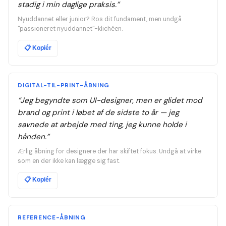
stadig i min daglige praksis.
”
Nyuddannet eller junior? Ros dit fundament, men undgå
"passioneret nyuddannet"-klichéen.
📋
Kopiér
DIGITAL-TIL-PRINT-ÅBNING
“
Jeg begyndte som UI-designer, men er glidet mod
brand og print i løbet af de sidste to år — jeg
savnede at arbejde med ting, jeg kunne holde i
hånden.
”
Ærlig åbning for designere der har skiftet fokus. Undgå at virke
som en der ikke kan lægge sig fast.
📋
Kopiér
REFERENCE-ÅBNING