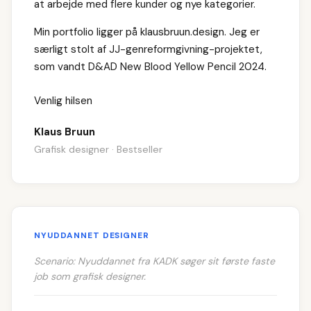
at arbejde med flere kunder og nye kategorier.
Min portfolio ligger på klausbruun.design. Jeg er
særligt stolt af JJ-genreformgivning-projektet,
som vandt D&AD New Blood Yellow Pencil 2024.
Venlig hilsen
Klaus Bruun
Grafisk designer · Bestseller
NYUDDANNET DESIGNER
Scenario: Nyuddannet fra KADK søger sit første faste
job som grafisk designer.