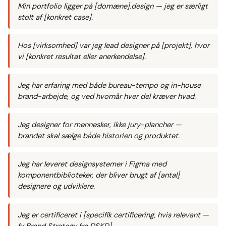
Min portfolio ligger på [domæne].design — jeg er særligt
stolt af [konkret case].
Hos [virksomhed] var jeg lead designer på [projekt], hvor
vi [konkret resultat eller anerkendelse].
Jeg har erfaring med både bureau-tempo og in-house
brand-arbejde, og ved hvornår hver del kræver hvad.
Jeg designer for mennesker, ikke jury-plancher —
brandet skal sælge både historien og produktet.
Jeg har leveret designsystemer i Figma med
komponentbiblioteker, der bliver brugt af [antal]
designere og udviklere.
Jeg er certificeret i [specifik certificering, hvis relevant —
fx Brand Strategy fra DSKD].