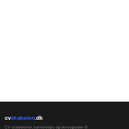
cv
skabelon
.dk
CV-skabeloner, karrieretips og skriveguider til