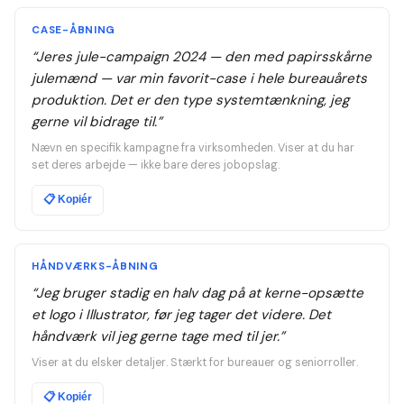
CASE-ÅBNING
“
Jeres jule-campaign 2024 — den med papirsskårne
julemænd — var min favorit-case i hele bureauårets
produktion. Det er den type systemtænkning, jeg
gerne vil bidrage til.
”
Nævn en specifik kampagne fra virksomheden. Viser at du har
set deres arbejde — ikke bare deres jobopslag.
📋
Kopiér
HÅNDVÆRKS-ÅBNING
“
Jeg bruger stadig en halv dag på at kerne-opsætte
et logo i Illustrator, før jeg tager det videre. Det
håndværk vil jeg gerne tage med til jer.
”
Viser at du elsker detaljer. Stærkt for bureauer og seniorroller.
📋
Kopiér