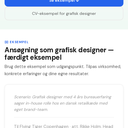
Se eksempel ↓
CV-eksempel for
grafisk designer
✉️ EKSEMPEL
Ansøgning som grafisk designer —
færdigt eksempel
Brug dette eksempel som udgangspunkt. Tilpas virksomhed,
konkrete erfaringer og dine egne resultater.
Scenario: Grafisk designer med 4 års bureauerfaring
søger in-house rolle hos en dansk retailkæde med
eget brand-team.
Til Flying Tiger Copenhagen · att. Rikke Holm, Head