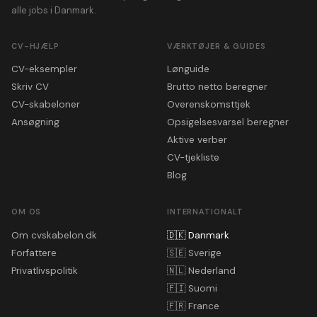
alle jobs i Danmark.
CV-HJÆLP
VÆRKTØJER & GUIDES
CV-eksempler
Lønguide
Skriv CV
Brutto netto beregner
CV-skabeloner
Overenskomsttjek
Ansøgning
Opsigelsesvarsel beregner
Aktive verber
CV-tjekliste
Blog
OM OS
INTERNATIONALT
Om cvskabelon.dk
🇩🇰
Danmark
Forfattere
🇸🇪
Sverige
Privatlivspolitik
🇳🇱
Nederland
🇫🇮
Suomi
🇫🇷
France