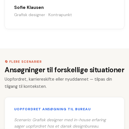
Sofie Klausen
Grafisk designer · Kontrapunkt
🔄 FLERE SCENARIER
Ansøgninger til forskellige situationer
Uopfordret, karriereskifte eller nyuddannet — tilpas din
tilgang til konteksten.
UOPFORDRET ANSØGNING TIL BUREAU
Scenario: Grafisk designer med in-house erfaring
søger uopfordret hos et dansk designbureau.