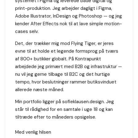
systemet i Figma og leverede både digital og
print-produktion. Jeg arbejder dagligt i Figma,
Adobe Illustrator, InDesign og Photoshop — og jeg
kender After Effects nok til at lave simple motion-
cases selv.
Det, der trækker mig mod Flying Tiger, er jeres
evne til at holde et legende formsprog på tværs
af 800+ butikker globalt. På Kontrapunkt
arbejdede jeg primært med B2B og infrastruktur —
nu vil jeg gerne tilbage til B2C og det hurtige
tempo, hvor beslutninger rammer butiksvinduet
allerede næste måned.
Min portfolio ligger på sofieklausen.design. Jeg
står til rådighed for en samtale i uge 18 og kan
tiltræde efter to måneders opsigelse.
Med venlig hilsen