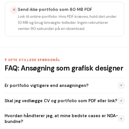
Send ikke portfolio som 80 MB PDF
✕
Link til online portfolio. Hvis PDF kræves, hold det under
10 MB og brug letvægts-billeder. Ingen rekrutterer
venter 90 sekunder på en download.
❓ OFTE STILLEDE SPØRGSMÅL
FAQ: Ansøgning som grafisk designer
Er portfolio vigtigere end ansøgningen?
▼
Ja og nej. Portfolio bliver tjekket før ansøgningen hos de
Skal jeg vedlægge CV og portfolio som PDF eller link?
▼
fleste bureauer. Men en dårlig ansøgning får dem til at lukke
portfolio'en tidligt. Begge dele skal være i top.
Link til online portfolio er standard i 2026. Send CV som PDF
Hvordan håndterer jeg, at mine bedste cases er NDA-
(maks 2 sider). Hvis opslaget beder om PDF-portfolio, hold
▼
bundne?
det under 10 MB.