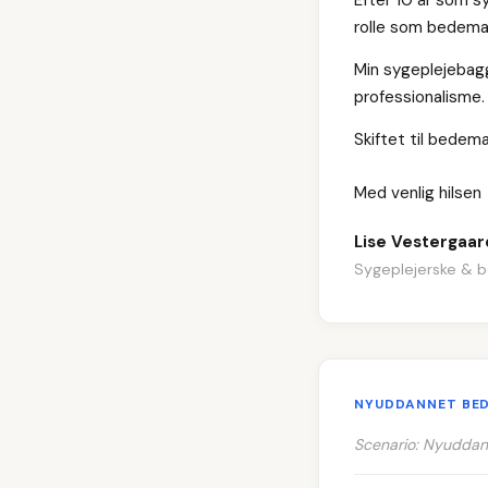
rolle som bedeman
Min sygeplejebag
professionalisme
Skiftet til bedem
Med venlig hilsen
Lise Vestergaar
Sygeplejerske & 
NYUDDANNET BE
Scenario: Nyuddan