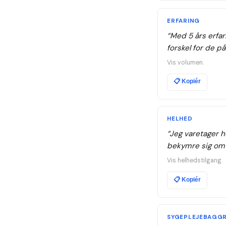
ERFARING
“
Med 5 års erfar
forskel for de p
Vis volumen.
📋
Kopiér
HELHED
“
Jeg varetager h
bekymre sig om a
Vis helhedstilgang.
📋
Kopiér
SYGEPLEJEBAGG