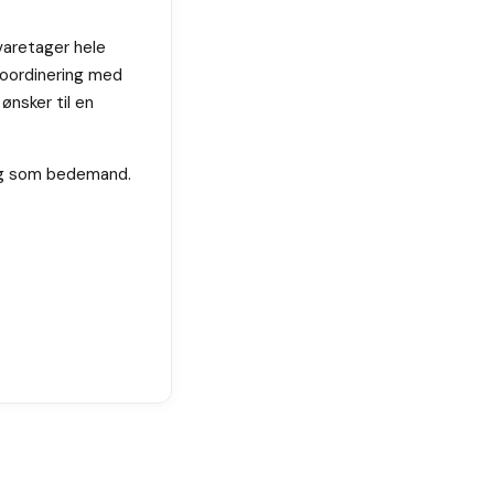
varetager hele
koordinering med
ønsker til en
gang som bedemand.