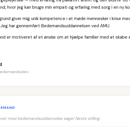
d, hvor jeg kan bruge min empati og erfaring med sorg i en ny ko
grund giver mig unik kompetence i at møde mennesker i krise me
. Jeg har gennemført Bedemandsuddannelsen ved AMU.
and er motiveret af et ønske om at hjælpe familier med at skabe 
d
bedemandselev
DEMAND
net med bedemandsuddannelse søger første stilling.