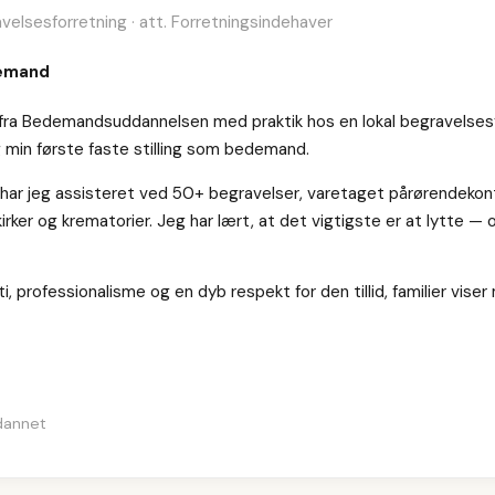
avelsesforretning · att. Forretningsindehaver
demand
ra Bedemandsuddannelsen med praktik hos en lokal begravelsesf
min første faste stilling som bedemand.
 har jeg assisteret ved 50+ begravelser, varetaget pårørendekon
rker og krematorier. Jeg har lært, at det vigtigste er at lytte — 
, professionalisme og en dyb respekt for den tillid, familier viser 
dannet