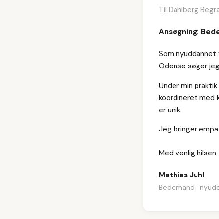
Til Dahlberg Begr
Ansøgning: Be
Som nyuddannet f
Odense søger jeg 
Under min praktik
koordineret med ki
er unik.
Jeg bringer empati
Med venlig hilsen
Mathias Juhl
Bedemand · nyud