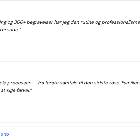
ing og 300+ begravelser har jeg den rutine og professionalisme
årørende.
”
ele processen — fra første samtale til den sidste rose. Familien
t sige farvel.
”
RUND