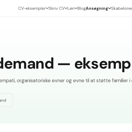
CV-eksempler
Skriv CV
Løn
Blog
Ansøgning
Skabelone
demand — eksempe
ati, organisatoriske evner og evne til at støtte familier i 
and