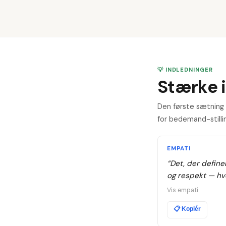
💡 INDLEDNINGER
Stærke 
Den første sætning a
for bedemand-stillin
EMPATI
“
Det, der defin
og respekt — hv
Vis empati.
📋
Kopiér