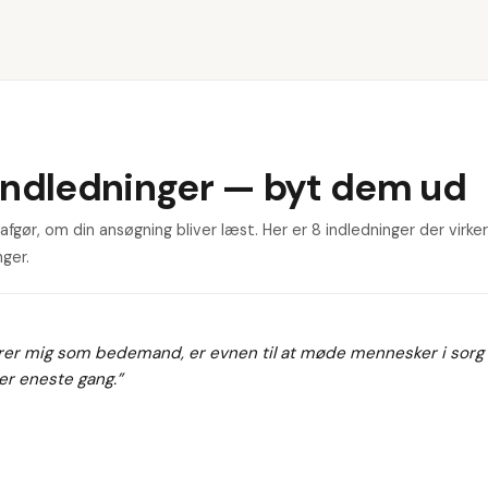
indledninger — byt dem ud
fgør, om din ansøgning bliver læst. Her er 8 indledninger der virker
ger.
erer mig som bedemand, er evnen til at møde mennesker i sor
er eneste gang.
”