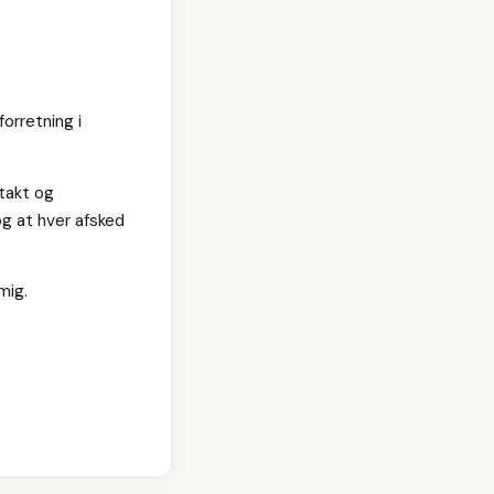
orretning i
takt og
og at hver afsked
mig.