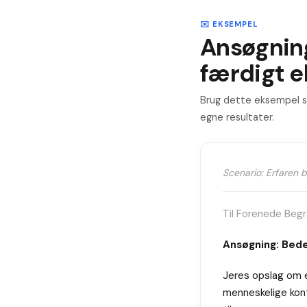
✉️ EKSEMPEL
Ansøgni
færdigt 
Brug dette eksempel so
egne resultater.
Scenario: Erfaren 
Til Forenede Begr
Ansøgning: Bede
Jeres opslag om e
menneskelige kont