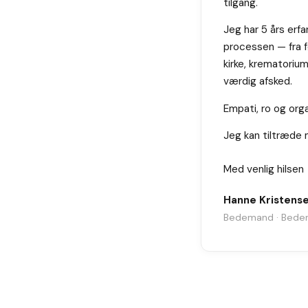
tilgang.
Jeg har 5 års er
processen — fra 
kirke, krematorium
værdig afsked.
Empati, ro og org
Jeg kan tiltræde
Med venlig hilsen
Hanne Kristens
Bedemand · Bede