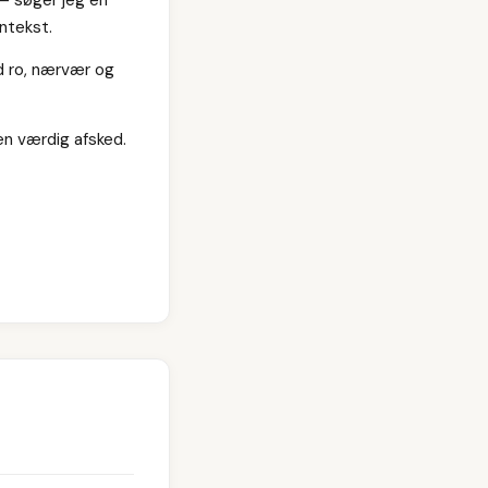
ntekst.
d ro, nærvær og
en værdig afsked.