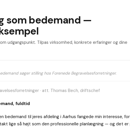
ng som bedemand —
eksempel
m udgangspunkt. Tilpas virksomhed, konkrete erfaringer og dine
bedemand søger stilling hos Forenede Begravelsesforretninger.
avelsesforretninger · att. Thomas Bech, driftschef
mand, fuldtid
n bedemand til jeres afdeling i Aarhus fangede min interesse, for
akt lige så højt som den professionelle planlægning — og det er