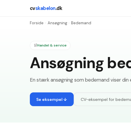
cv
skabelon
.dk
Forside
›
Ansøgning
›
Bedemand
🛒
Handel & service
Ansøgning be
En stærk ansøgning som bedemand viser din emp
Se eksempel ↓
CV-eksempel for
bedem