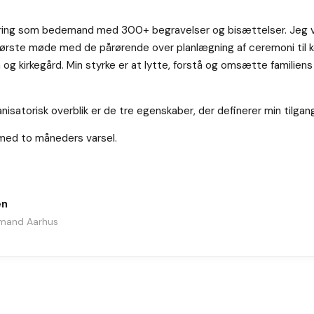
faring som bedemand med 300+ begravelser og bisættelser. Jeg 
første møde med de pårørende over planlægning af ceremoni til 
 og kirkegård. Min styrke er at lytte, forstå og omsætte familiens 
anisatorisk overblik er de tre egenskaber, der definerer min til
 med to måneders varsel.
en
mand Aarhus