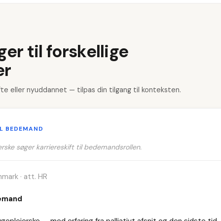
r til forskellige
er
fte eller nyuddannet — tilpas din tilgang til konteksten.
IL BEDEMAND
rske søger karriereskift til bedemandsrollen.
nmark · att. HR
demand
geplejerske — med erfaring fra palliativt afsnit og den sidste tid