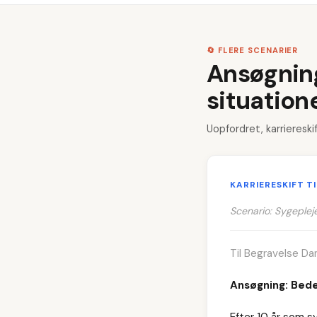
🔄 FLERE SCENARIER
Ansøgninge
situation
Uopfordret, karriereski
KARRIERESKIFT T
Scenario: Sygepleje
Til Begravelse Da
Ansøgning: Be
Efter 10 år som sy